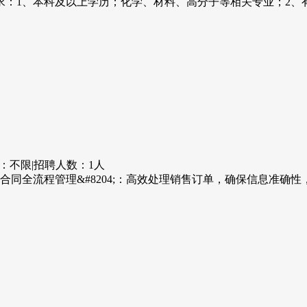
：1、本科及以上学历；化学、材料、高分子等相关专业；2、有相
：不限
|
招聘人数：1人
204;订单与合同全流程管理&#8204;：高效处理销售订单，确保