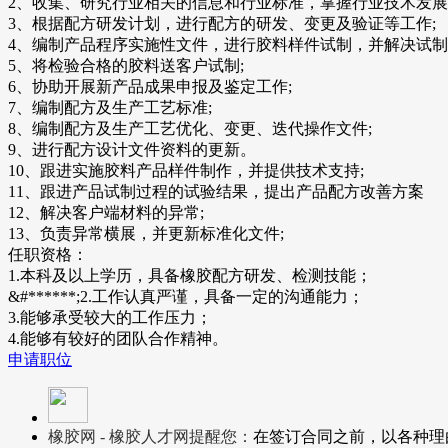
2、收集、研究行业相关的信息和行业标准，掌握行业技术发展
3、根据配方研发计划，进行配方的研发、变更及验证等工作;
4、编制产品程序实施性文件，进行胶料样件试制，并解决试制
5、将检验合格的胶料送客户试制;
6、协助开展新产品成果申报及鉴定工作;
7、编制配方及生产工艺标准;
8、编制配方及生产工艺优化、变更、迭代操作文件;
9、进行配方设计文件资料的更新。
10、跟进实施胶料产品样件制作，并提供技术支持;
11、跟进产品试制过程的试验结果，提出产品配方改善方案
12、解决客户端材料的异常;
13、负责异常横展，并更新标准化文件;
任职资格：
1.本科及以上学历，具备橡胶配方研发、检测技能；
&#******;2.工作认真严谨，具备一定的沟通能力；
3.能够承受较大的工作压力；
4.能够有较好的团队合作精神。
申请职位
橡胶网 - 橡胶人才网提醒您：
在签订合同之前，以各种理