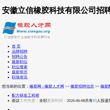
安徽立信橡胶科技有限公司招
首 页
品牌招聘
招聘公告
最新职位
职位搜索
最新简历
职场资讯
您当前的位置：
橡胶网 - 橡胶人才网
>>
橡胶招聘信息
>>
橡胶
配方研发工程师
面议
工作性质：
全职
更新时间：
2026-06-08
共有
15
人投递